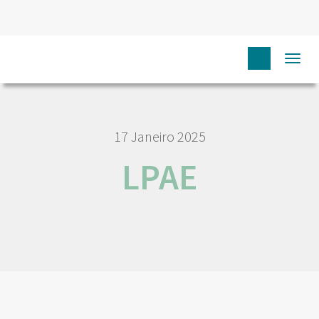
HOME
LPAE
Togg
navi
17 Janeiro 2025
LPAE