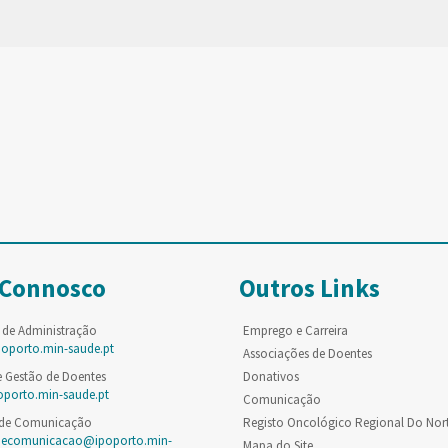
 Connosco
Outros Links
 de Administração
Emprego e Carreira
poporto.min-saude.pt
Associações de Doentes
e Gestão de Doentes
Donativos
oporto.min-saude.pt
Comunicação
 de Comunicação
Registo Oncológico Regional Do Nor
decomunicacao@ipoporto.min-
Mapa do Site