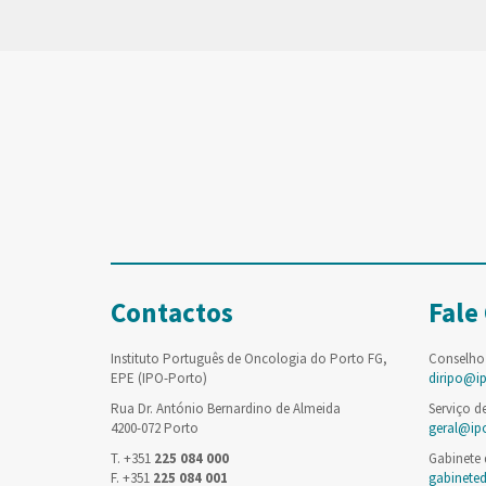
Contactos
Fale
Instituto Português de Oncologia do Porto FG,
Conselho
EPE (IPO-Porto)
diripo@i
Rua Dr. António Bernardino de Almeida
Serviço d
4200-072 Porto
geral@ip
T. +351
225 084 000
Gabinete
F. +351
225 084 001
gabinete