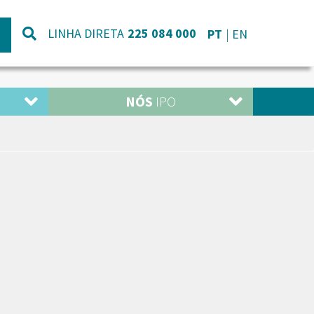
LINHA DIRETA
225 084 000
PT
EN
NÓS
IPO