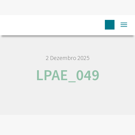
HOME
LPAE_049
Togg
navi
2 Dezembro 2025
LPAE_049