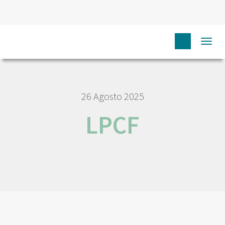
HOME
LPCF
Togg
navi
26 Agosto 2025
LPCF