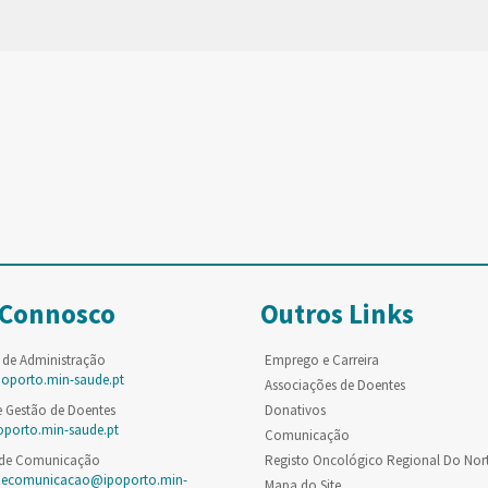
 Connosco
Outros Links
 de Administração
Emprego e Carreira
poporto.min-saude.pt
Associações de Doentes
e Gestão de Doentes
Donativos
oporto.min-saude.pt
Comunicação
 de Comunicação
Registo Oncológico Regional Do Nor
decomunicacao@ipoporto.min-
Mapa do Site