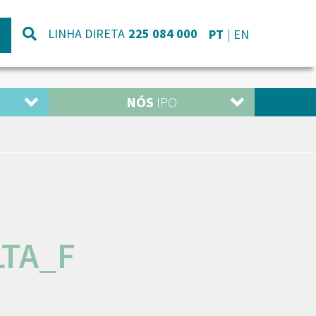
LINHA DIRETA
225 084 000
PT
EN
NÓS
IPO
LTA_F