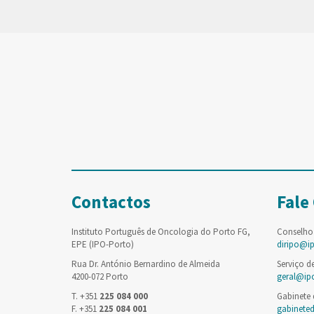
Contactos
Fale
Instituto Português de Oncologia do Porto FG,
Conselho
EPE (IPO-Porto)
diripo@i
Rua Dr. António Bernardino de Almeida
Serviço d
4200-072 Porto
geral@ip
T. +351
225 084 000
Gabinete
F. +351
225 084 001
gabinete