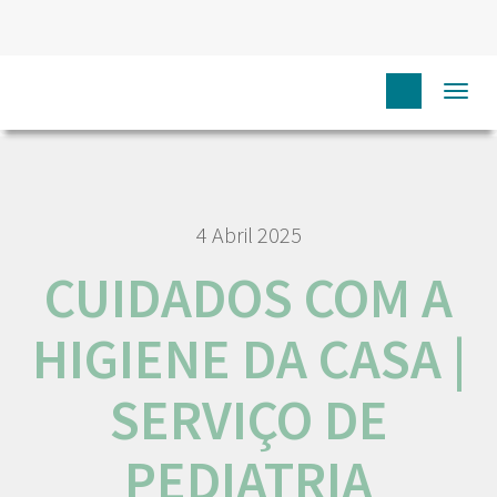
HOME
MATERIAIS INFORMATIVOS
CUIDADOS COM A
Togg
HIGIENE DA CASA | SERVIÇO DE PEDIATRIA
navi
4 Abril 2025
CUIDADOS COM A
HIGIENE DA CASA |
SERVIÇO DE
PEDIATRIA