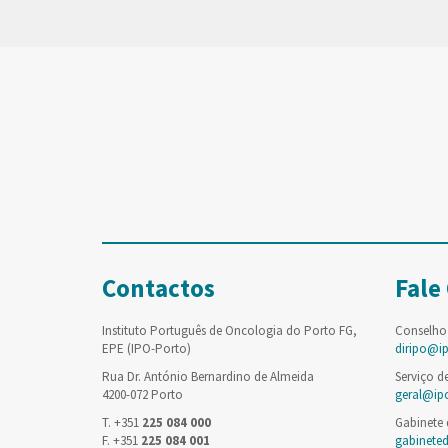
Contactos
Fale
Instituto Português de Oncologia do Porto FG,
Conselho
EPE (IPO-Porto)
diripo@i
Rua Dr. António Bernardino de Almeida
Serviço d
4200-072 Porto
geral@ip
T. +351
225 084 000
Gabinete
F. +351
225 084 001
gabinete