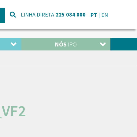
LINHA DIRETA
225 084 000
PT
EN
NÓS
IPO
_VF2