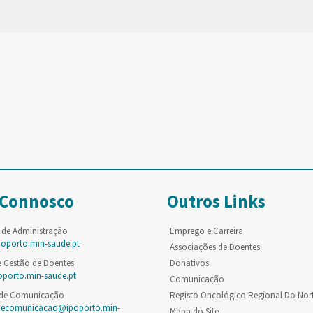
 Connosco
Outros Links
 de Administração
Emprego e Carreira
poporto.min-saude.pt
Associações de Doentes
e Gestão de Doentes
Donativos
oporto.min-saude.pt
Comunicação
 de Comunicação
Registo Oncológico Regional Do Nor
decomunicacao@ipoporto.min-
Mapa do Site