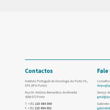
Contactos
Fale
Instituto Português de Oncologia do Porto FG,
Conselho
EPE (IPO-Porto)
diripo@i
Rua Dr. António Bernardino de Almeida
Serviço d
4200-072 Porto
geral@ip
T. +351
225 084 000
Gabinete
F. +351
225 084 001
gabinete