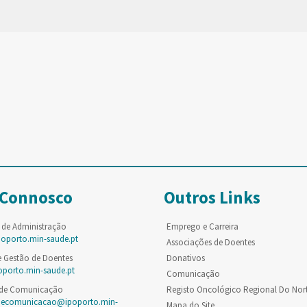
 Connosco
Outros Links
 de Administração
Emprego e Carreira
poporto.min-saude.pt
Associações de Doentes
e Gestão de Doentes
Donativos
oporto.min-saude.pt
Comunicação
 de Comunicação
Registo Oncológico Regional Do Nor
decomunicacao@ipoporto.min-
Mapa do Site