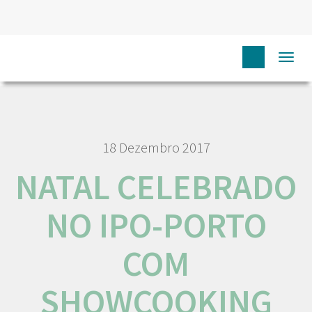
HOME
NÓS IPO
COMUNICAÇÃO
NOTÍCIAS
Togg
NATAL CELEBRADO NO IPO-PORTO COM SHOWCOOKING
navi
18 Dezembro 2017
NATAL CELEBRADO
NO IPO-PORTO
COM
SHOWCOOKING