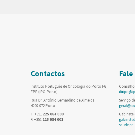
Contactos
Fale
Instituto Português de Oncologia do Porto FG,
Conselho
EPE (IPO-Porto)
diripo@i
Rua Dr. António Bernardino de Almeida
Serviço d
4200-072 Porto
geral@ip
T. +351
225 084 000
Gabinete
F. +351
225 084 001
gabinete
saude.pt