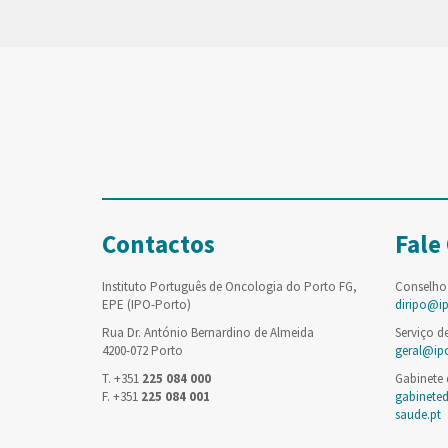
Contactos
Fale
Instituto Português de Oncologia do Porto FG,
Conselho
EPE (IPO-Porto)
diripo@i
Rua Dr. António Bernardino de Almeida
Serviço d
4200-072 Porto
geral@ip
T. +351
225 084 000
Gabinete
F. +351
225 084 001
gabinete
saude.pt