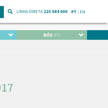
LINHA DIRETA
225 084 000
PT
EN
NÓS
IPO
017