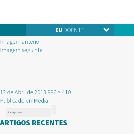
EU
DOENTE
Imagem anterior
Imagem seguinte
Publicado
Tamanho
12 de Abril de 2013
996 × 410
NAVEGAÇÃO
em
real
Publicado em
Media
Pesquisar
DE
Pesquisar
por:
ARTIGOS RECENTES
ARTIGOS