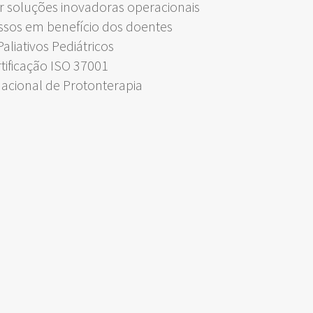
 soluções inovadoras operacionais
ssos em benefício dos doentes
liativos Pediátricos
rtificação ISO 37001
Nacional de Protonterapia