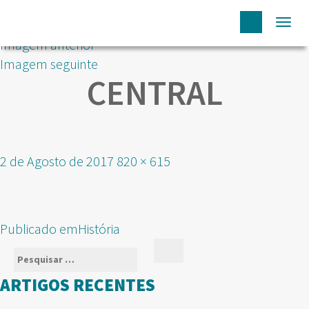
Togg
Imagem anterior
navi
Imagem seguinte
CENTRAL
Publicado
Tamanho
2 de Agosto de 2017
820 × 615
em
real
NAVEGAÇÃO
Publicado em
História
DE
Pesquisar
Pesquisar
ARTIGOS
por:
ARTIGOS RECENTES