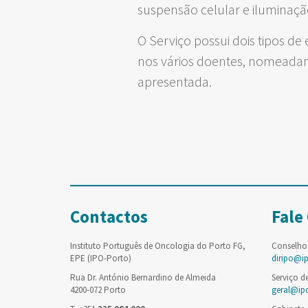
suspensão celular e iluminaçã
O Serviço possui dois tipos d
nos vários doentes, nomeadame
apresentada.
Contactos
Fale
Instituto Português de Oncologia do Porto FG,
Conselho
EPE (IPO-Porto)
diripo@i
Rua Dr. António Bernardino de Almeida
Serviço d
4200-072 Porto
geral@ip