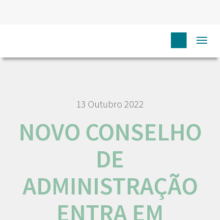
HOME
NÓS IPO
COMUNICAÇÃO
NOTÍCIAS
Togg
NOVO CONSELHO DE ADMINISTRAÇÃO ENTRA EM FUNÇÕES
navi
13 Outubro 2022
NOVO CONSELHO
DE
ADMINISTRAÇÃO
ENTRA EM