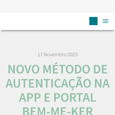
HOME
NÓS IPO
COMUNICAÇÃO
NOTÍCIAS
Togg
NOVO MÉTODO DE AUTENTICAÇÃO NA APP E PORTAL BEM-ME-KER
navi
17 Novembro 2025
NOVO MÉTODO DE
AUTENTICAÇÃO NA
APP E PORTAL
BEM-ME-KER