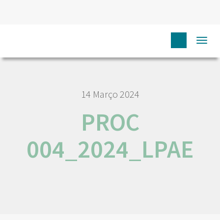
HOME
PROC 004_2024_LPAE
Togg
navi
14 Março 2024
PROC
004_2024_LPAE