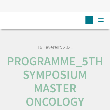
HOME
PROGRAMME_5TH SYMPOSIUM MASTER ONCOLOGY
Togg
navi
16 Fevereiro 2021
PROGRAMME_5TH
SYMPOSIUM
MASTER
ONCOLOGY