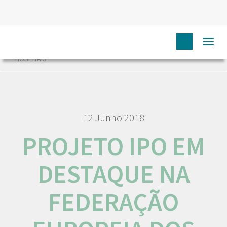
HOME
NÓS IPO
COMUNICAÇÃO
NOTÍCIAS
Togg
PROJETO IPO EM DESTAQUE NA FEDERAÇÃO EUROPEIA DOS
navi
HOSPITAIS
12 Junho 2018
PROJETO IPO EM
DESTAQUE NA
FEDERAÇÃO