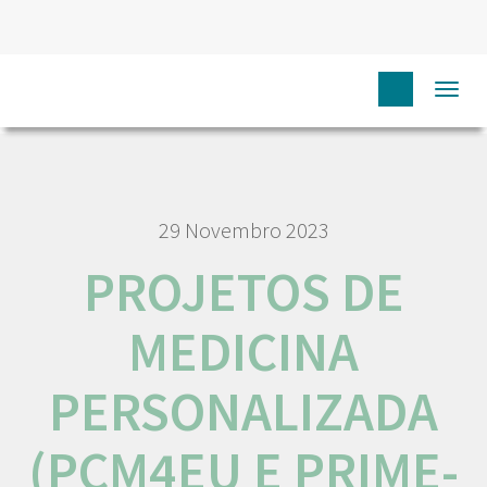
HOME
NÓS IPO
COMUNICAÇÃO
NOTÍCIAS
Togg
PROJETOS DE MEDICINA PERSONALIZADA (PCM4EU E PRIME-ROSE)
navi
29 Novembro 2023
PROJETOS DE
MEDICINA
PERSONALIZADA
(PCM4EU E PRIME-