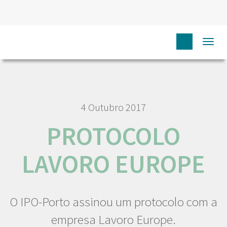
HOME
NÓS IPO
COMUNICAÇÃO
NOTÍCIAS
Togg
PROTOCOLO LAVORO EUROPE
navi
4 Outubro 2017
PROTOCOLO
LAVORO EUROPE
O IPO-Porto assinou um protocolo com a
empresa Lavoro Europe.