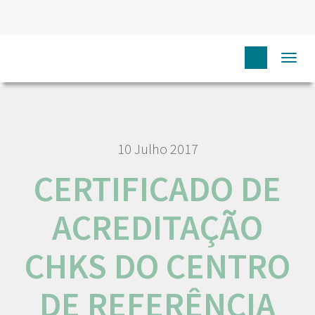
HOME
QUALIDADE
CERTIFICADO DE ACREDITAÇÃO CHKS
Togg
DO CENTRO DE REFERÊNCIA ONCOLÓGICA PEDIÁTRICA (2023-2025)
navi
10 Julho 2017
CERTIFICADO DE
ACREDITAÇÃO
CHKS DO CENTRO
DE REFERÊNCIA