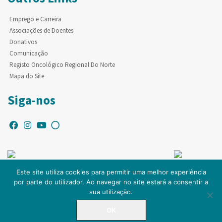
Emprego e Carreira
Associações de Doentes
Donativos
Comunicação
Registo Oncológico Regional Do Norte
Mapa do Site
Siga-nos
Este site utiliza cookies para permitir uma melhor experiência
por parte do utilizador. Ao navegar no site estará a consentir a
© Copyright IPO-PORTO. Todos os direitos reservados.
sua utilização.
OK
LINHA DIRETA
225 084 000