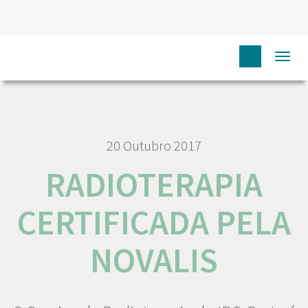
HOME
NÓS IPO
COMUNICAÇÃO
NOTÍCIAS
Togg
RADIOTERAPIA CERTIFICADA PELA NOVALIS
navi
20 Outubro 2017
RADIOTERAPIA
CERTIFICADA PELA
NOVALIS