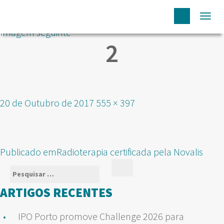
Togg
Imagem seguinte
navi
2
Publicado
Tamanho
20 de Outubro de 2017
555 × 397
em
real
NAVEGAÇÃO
Publicado em
Radioterapia certificada pela Novalis
DE
Pesquisar
Pesquisar
ARTIGOS
por:
ARTIGOS RECENTES
IPO Porto promove Challenge 2026 para