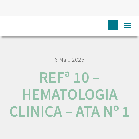
HOME
REFª 10 – HEMATOLOGIA CLINICA – ATA Nº 1
Togg
navi
6 Maio 2025
REFª 10 –
HEMATOLOGIA
CLINICA – ATA Nº 1