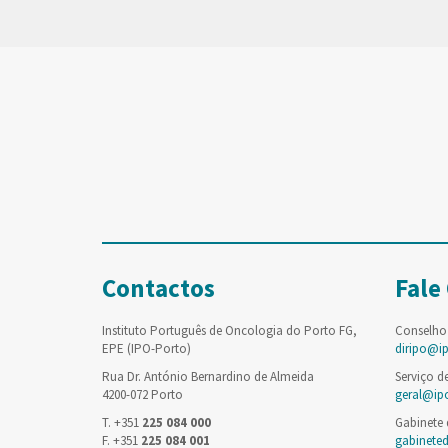
Contactos
Fale
Instituto Português de Oncologia do Porto FG,
Conselho
EPE (IPO-Porto)
diripo@i
Rua Dr. António Bernardino de Almeida
Serviço d
4200-072 Porto
geral@ip
T. +351
225 084 000
Gabinete
F. +351
225 084 001
gabinete