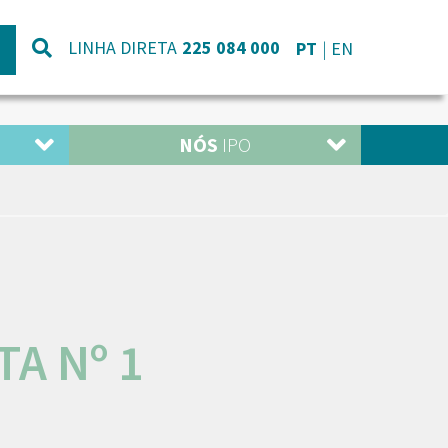
LINHA DIRETA
225 084 000
PT
EN
NÓS
IPO
TA Nº 1