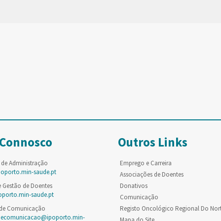
 Connosco
Outros Links
 de Administração
Emprego e Carreira
poporto.min-saude.pt
Associações de Doentes
e Gestão de Doentes
Donativos
oporto.min-saude.pt
Comunicação
 de Comunicação
Registo Oncológico Regional Do Nor
decomunicacao@ipoporto.min-
Mapa do Site