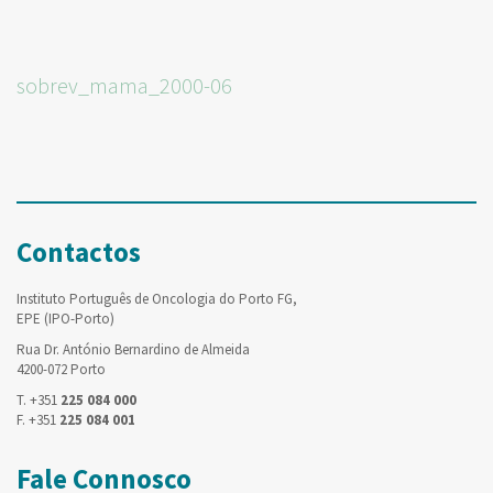
sobrev_mama_2000-06
Contactos
Instituto Português de Oncologia do Porto FG,
EPE (IPO-Porto)
Rua Dr. António Bernardino de Almeida
4200-072 Porto
T. +351
225 084 000
F. +351
225 084 001
Fale Connosco