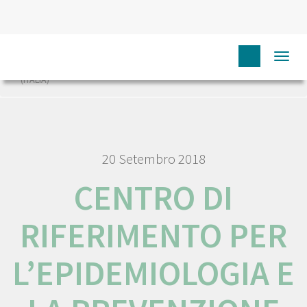
HOME
RORENO LINKS
CENTRO DI RIFERIMENTO PER
Togg
L’EPIDEMIOLOGIA E LA PREVENZIONE ONCOLOGICA IN PIEMONTE
navi
(ITÁLIA)
20 Setembro 2018
CENTRO DI
RIFERIMENTO PER
L’EPIDEMIOLOGIA E