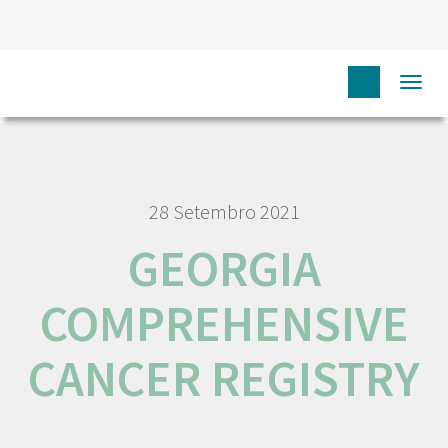
HOME
RORENO LINKS
GEORGIA COMPREHENSIVE
Togg
CANCER REGISTRY
navi
28 Setembro 2021
GEORGIA
COMPREHENSIVE
CANCER REGISTRY