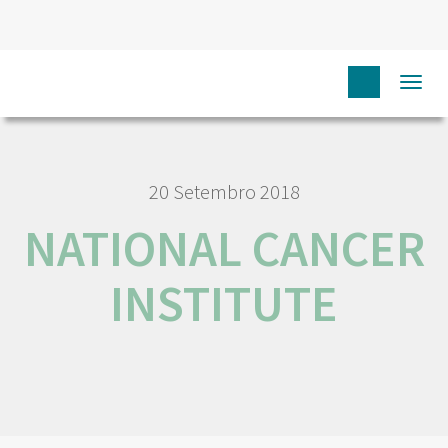
HOME
RORENO LINKS
NATIONAL CANCER INSTITUTE
Togg
navi
20 Setembro 2018
NATIONAL CANCER
INSTITUTE