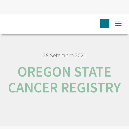
HOME
RORENO LINKS
OREGON STATE CANCER REGISTRY
Togg
navi
28 Setembro 2021
OREGON STATE
CANCER REGISTRY