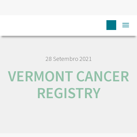
HOME
RORENO LINKS
VERMONT CANCER REGISTRY
Togg
navi
28 Setembro 2021
VERMONT CANCER
REGISTRY