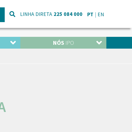
LINHA DIRETA
225 084 000
PT
EN
NÓS
IPO
A