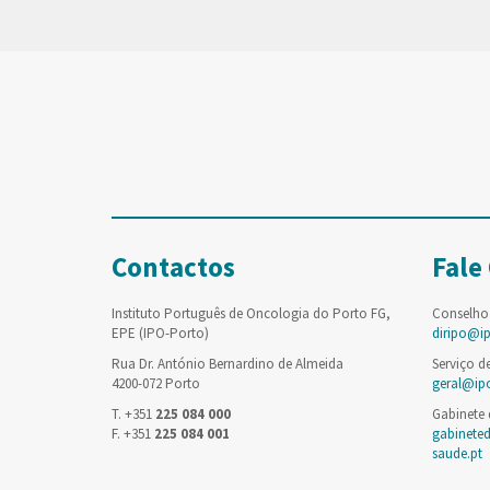
Contactos
Fale
Instituto Português de Oncologia do Porto FG,
Conselho
EPE (IPO-Porto)
diripo@i
Rua Dr. António Bernardino de Almeida
Serviço d
4200-072 Porto
geral@ip
T. +351
225 084 000
Gabinete
F. +351
225 084 001
gabinete
saude.pt