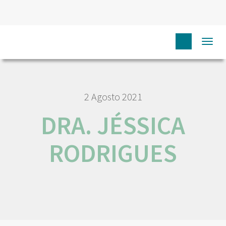
HOME
RORENO PESSOAS
DRA. JÉSSICA RODRIGUES
Togg
navi
2 Agosto 2021
DRA. JÉSSICA
RODRIGUES