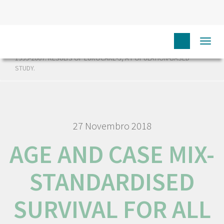
HOME
RORENO PUBLICAÇÕES
AGE AND CASE MIX-
Togg
STANDARDISED SURVIVAL FOR ALL CANCER PATIENTS IN EUROPE
navi
1999-2007: RESULTS OF EUROCARE-5, A POPULATION-BASED
STUDY.
27 Novembro 2018
AGE AND CASE MIX-
STANDARDISED
SURVIVAL FOR ALL