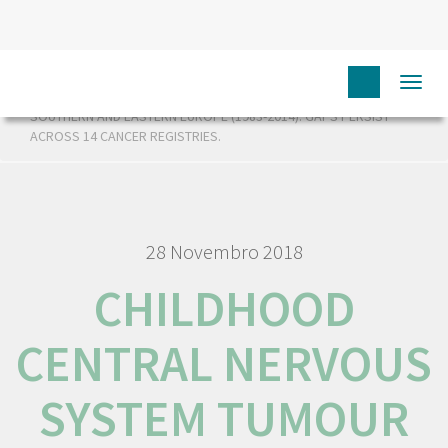
HOME
RORENO PUBLICAÇÕES
CHILDHOOD CENTRAL
Togg
NERVOUS SYSTEM TUMOUR MORTALITY AND SURVIVAL IN
navi
SOUTHERN AND EASTERN EUROPE (1983-2014): GAPS PERSIST
ACROSS 14 CANCER REGISTRIES.
28 Novembro 2018
CHILDHOOD
CENTRAL NERVOUS
SYSTEM TUMOUR