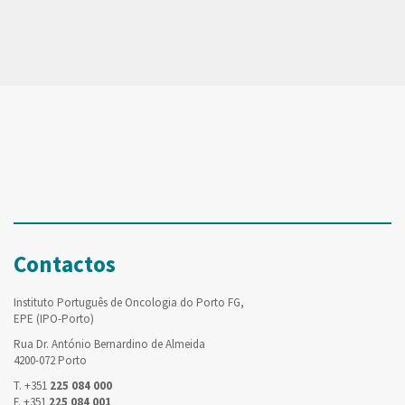
Contactos
Instituto Português de Oncologia do Porto FG,
EPE (IPO-Porto)
Rua Dr. António Bernardino de Almeida
4200-072 Porto
T. +351
225 084 000
F. +351
225 084 001