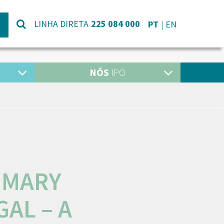
LINHA DIRETA
225 084 000
PT
EN
NÓS
IPO
IMARY
AL – A