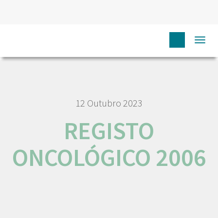
HOME
RORENO PUBLICAÇÕES
REGISTO ONCOLÓGICO
Togg
2006
navi
12 Outubro 2023
REGISTO
ONCOLÓGICO 2006