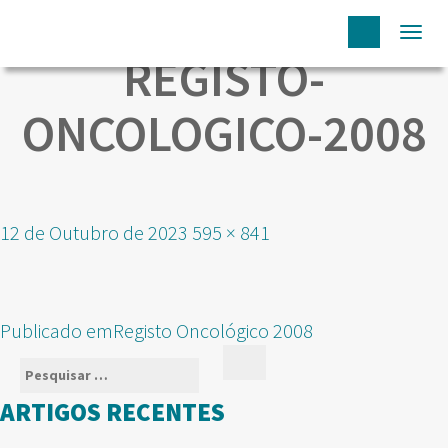
Togg
REGISTO-
navi
ONCOLOGICO-2008
Publicado
Tamanho
12 de Outubro de 2023
595 × 841
em
real
NAVEGAÇÃO
Publicado em
Registo Oncológico 2008
DE
Pesquisar
Pesquisar
ARTIGOS
por:
ARTIGOS RECENTES