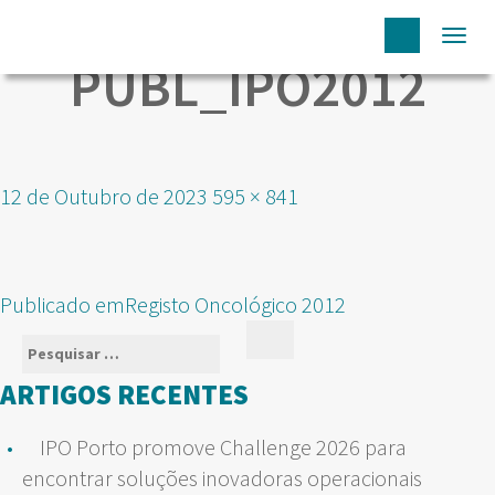
Togg
PUBL_IPO2012
navi
Publicado
Tamanho
12 de Outubro de 2023
595 × 841
em
real
NAVEGAÇÃO
Publicado em
Registo Oncológico 2012
DE
Pesquisar
Pesquisar
ARTIGOS
por:
ARTIGOS RECENTES
IPO Porto promove Challenge 2026 para
encontrar soluções inovadoras operacionais