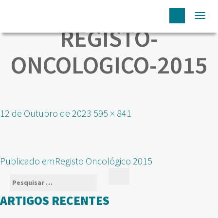
Togg
REGISTO-
navi
ONCOLOGICO-2015
Publicado
Tamanho
12 de Outubro de 2023
595 × 841
em
real
NAVEGAÇÃO
Publicado em
Registo Oncológico 2015
DE
Pesquisar
Pesquisar
ARTIGOS
por:
ARTIGOS RECENTES