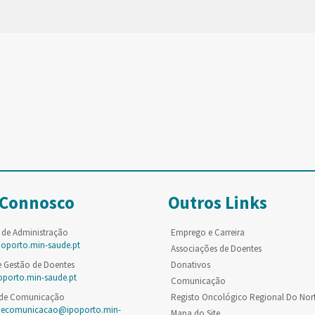
 Connosco
Outros Links
 de Administração
Emprego e Carreira
poporto.min-saude.pt
Associações de Doentes
e Gestão de Doentes
Donativos
oporto.min-saude.pt
Comunicação
 de Comunicação
Registo Oncológico Regional Do Nor
decomunicacao@ipoporto.min-
Mapa do Site