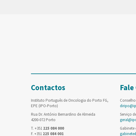
Contactos
Fale
Instituto Português de Oncologia do Porto FG,
Conselho
EPE (IPO-Porto)
diripo@i
Rua Dr. António Bernardino de Almeida
Serviço d
4200-072 Porto
geral@ip
T. +351
225 084 000
Gabinete
F. +351
225 084 001
gabinete