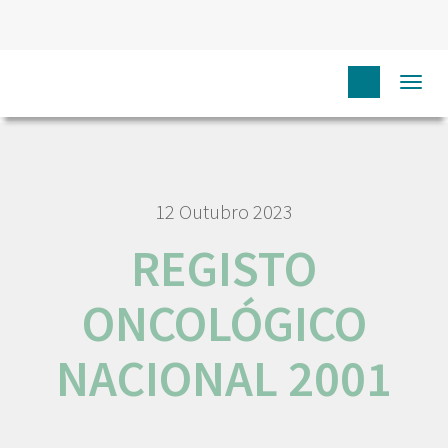
HOME
RORENO PUBLICAÇÕES
REGISTO ONCOLÓGICO
Togg
NACIONAL 2001
navi
12 Outubro 2023
REGISTO
ONCOLÓGICO
NACIONAL 2001