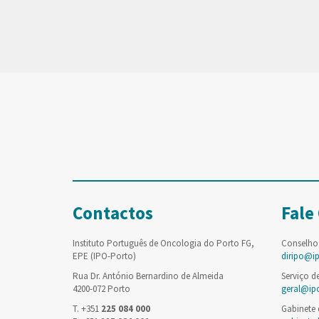
Contactos
Fale
Instituto Português de Oncologia do Porto FG,
Conselho
EPE (IPO-Porto)
diripo@i
Rua Dr. António Bernardino de Almeida
Serviço d
4200-072 Porto
geral@ip
T. +351
225 084 000
Gabinete