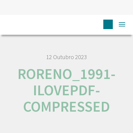
HOME
RORENO_1991-ILOVEPDF-COMPRESSED
Togg
navi
12 Outubro 2023
RORENO_1991-
ILOVEPDF-
COMPRESSED