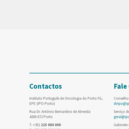
Contactos
Fale
Instituto Português de Oncologia do Porto FG,
Conselho
EPE (IPO-Porto)
diripo@i
Rua Dr. António Bernardino de Almeida
Serviço d
4200-072 Porto
geral@ip
T. +351
225 084 000
Gabinete