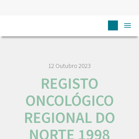
HOME
RORENO PUBLICAÇÕES
REGISTO ONCOLÓGICO
Togg
REGIONAL DO NORTE 1998
navi
12 Outubro 2023
REGISTO
ONCOLÓGICO
REGIONAL DO
NORTE 1998