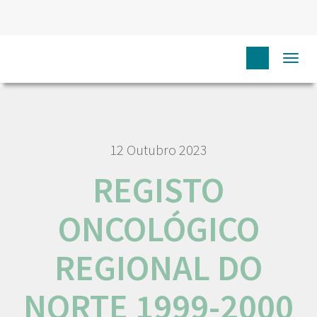
HOME
RORENO PUBLICAÇÕES
REGISTO ONCOLÓGICO
Togg
REGIONAL DO NORTE 1999-2000
navi
12 Outubro 2023
REGISTO
ONCOLÓGICO
REGIONAL DO
NORTE 1999-2000