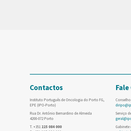
Contactos
Fale
Instituto Português de Oncologia do Porto FG,
Conselho
EPE (IPO-Porto)
diripo@i
Rua Dr. António Bernardino de Almeida
Serviço d
4200-072 Porto
geral@ip
T. +351
225 084 000
Gabinete