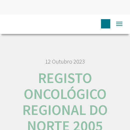
HOME
RORENO PUBLICAÇÕES
REGISTO ONCOLÓGICO
Togg
REGIONAL DO NORTE 2005
navi
12 Outubro 2023
REGISTO
ONCOLÓGICO
REGIONAL DO
NORTE 2005